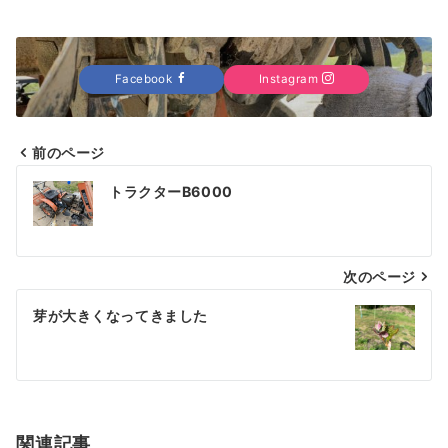
Facebook
Instagram
前のページ
投
トラクターB6000
稿
ナ
次のページ
ビ
ゲ
芽が大きくなってきました
ー
シ
ョ
関連記事