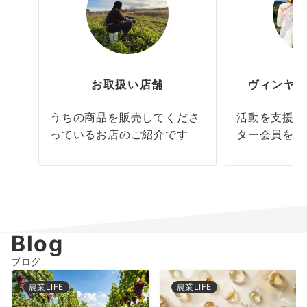
お取扱い店舗
ヴィンヤ
うちの商品を販売してくださ
活動を支援し
っているお店のご紹介です
ター会員を募
Blog
ブログ
農業LIFE
農業LIFE