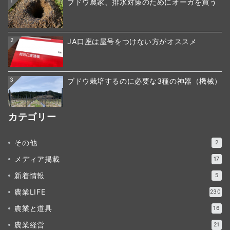
1
ブドウ農家、排水対策のためにオーガを買う
2
JA口座は屋号をつけない方がオススメ
3
ブドウ栽培するのに必要な3種の神器（機械）
カテゴリー
その他
2
メディア掲載
17
新着情報
5
農業LIFE
230
農業と道具
16
農業経営
21