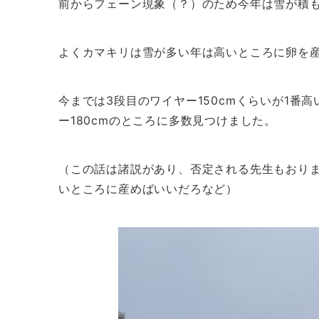
前からフェーン現象（？）のため今年は雪が積
よくカマキリは雪が多い年は高いところに卵を
今までは3段目のワイヤー150cmくらいが1番
ー180cmのところに多数見つけました。
（この話は諸説があり、否定される先生もおり
いところに産めばいいだろなど）