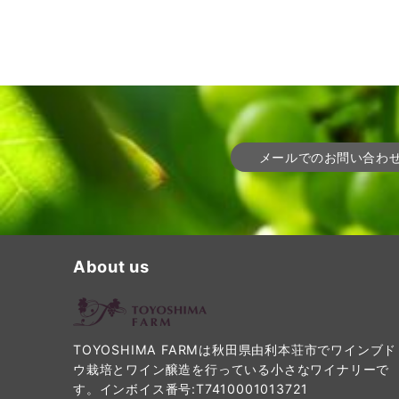
ジ
送
り
メールでのお問い合わ
About us
TOYOSHIMA FARMは秋田県由利本荘市でワインブド
ウ栽培とワイン醸造を行っている小さなワイナリーで
す。インボイス番号:T7410001013721