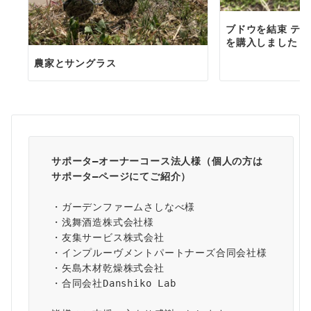
ブドウを結束 テー
を購入しました
農家とサングラス
サポータ―オーナーコース法人様（個人の方は
サポータ―ページ
にてご紹介）
・ガーデンファームさしなべ様
・浅舞酒造株式会社様
・友集サービス株式会社
・インプルーヴメントパートナーズ合同会社様
・矢島木材乾燥株式会社
・合同会社Danshiko Lab