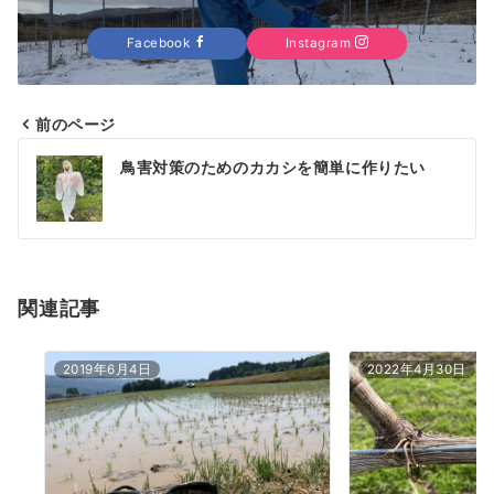
Facebook
Instagram
前のページ
投
鳥害対策のためのカカシを簡単に作りたい
稿
ナ
ビ
ゲ
関連記事
ー
2019年6月4日
2022年4月30日
シ
ョ
ン