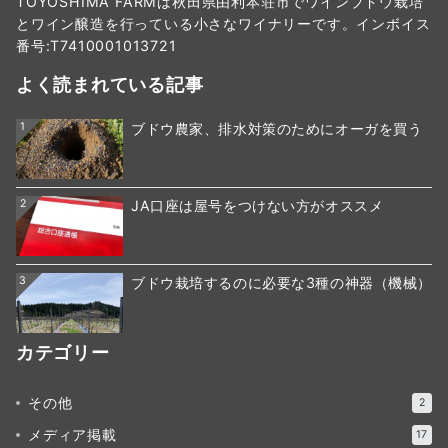
TOYOSHIMA FARMは秋田県由利本荘市でワインブドウ栽培
とワイン醸造を行っている小さなワイナリーです。インボイス
番号:T7410001013721
よく読まれている記事
1
ブドウ農家、排水対策のためにオーガを買う
2
JA口座は屋号をつけない方がオススメ
3
ブドウ栽培するのに必要な3種の神器（機械）
カテゴリー
その他
2
メディア掲載
17