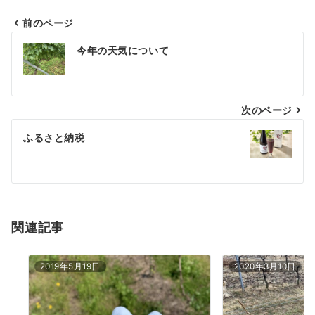
前のページ
投
今年の天気について
稿
ナ
次のページ
ビ
ゲ
ふるさと納税
ー
シ
ョ
関連記事
ン
2019年5月19日
2020年3月10日