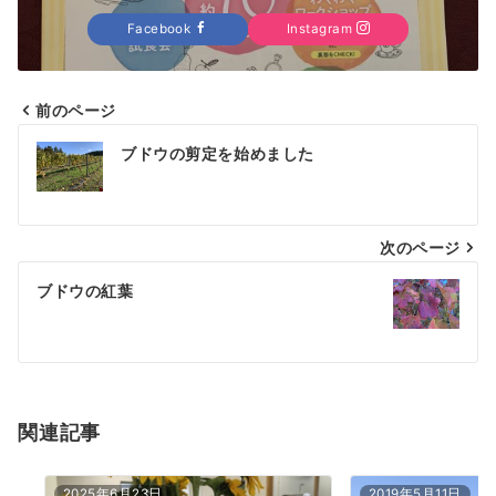
Facebook
Instagram
前のページ
投
ブドウの剪定を始めました
稿
ナ
次のページ
ビ
ゲ
ブドウの紅葉
ー
シ
ョ
関連記事
ン
2025年6月23日
2019年5月11日