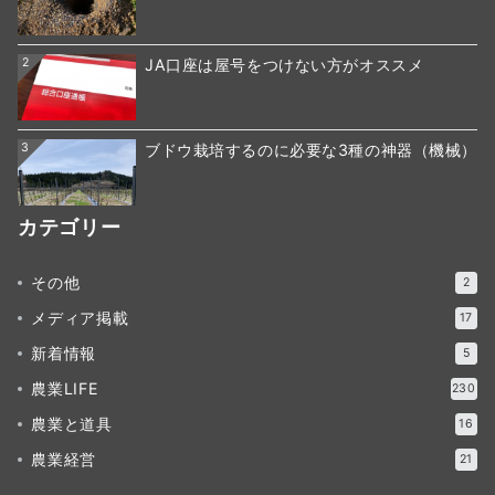
2
JA口座は屋号をつけない方がオススメ
3
ブドウ栽培するのに必要な3種の神器（機械）
カテゴリー
その他
2
メディア掲載
17
新着情報
5
農業LIFE
230
農業と道具
16
農業経営
21