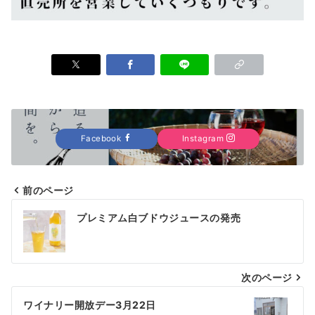
Facebook
Instagram
前のページ
投
プレミアム白ブドウジュースの発売
稿
ナ
次のページ
ビ
ゲ
ワイナリー開放デー3月22日