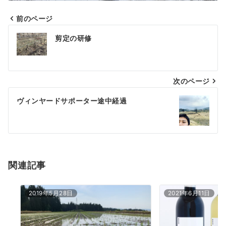
前のページ
投
剪定の研修
稿
ナ
次のページ
ビ
ゲ
ヴィンヤードサポーター途中経過
ー
シ
ョ
関連記事
ン
2019年5月28日
2021年6月11日