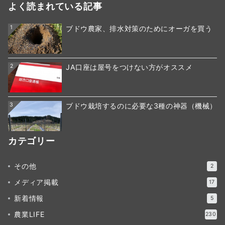
よく読まれている記事
1
ブドウ農家、排水対策のためにオーガを買う
2
JA口座は屋号をつけない方がオススメ
3
ブドウ栽培するのに必要な3種の神器（機械）
カテゴリー
その他
2
メディア掲載
17
新着情報
5
農業LIFE
230