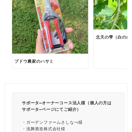
北天の雫（白の山
ブドウ農家のハサミ
サポータ―オーナーコース法人様（個人の方は
サポータ―ページ
にてご紹介）
・ガーデンファームさしなべ様
・浅舞酒造株式会社様