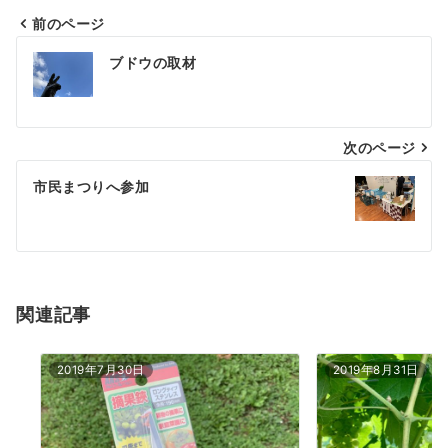
前のページ
投
ブドウの取材
稿
ナ
次のページ
ビ
ゲ
市民まつりへ参加
ー
シ
ョ
関連記事
ン
2019年7月30日
2019年8月31日