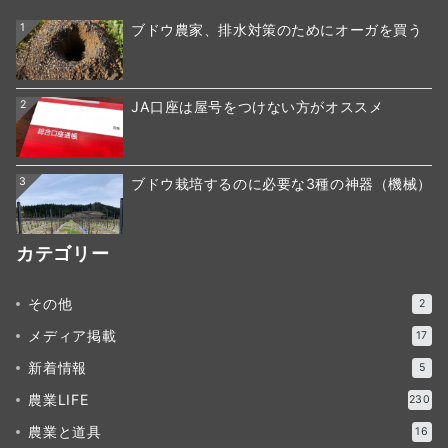
1
ブドウ農家、排水対策のためにオーガを買う
2
JA口座は屋号をつけない方がオススメ
3
ブドウ栽培するのに必要な3種の神器（機械）
カテゴリー
その他
2
メディア掲載
17
新着情報
5
農業LIFE
230
農業と道具
16