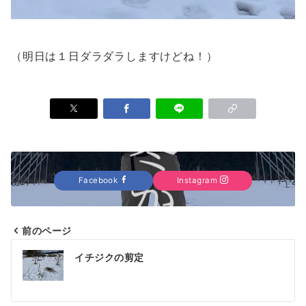
（明日は１日ダラダラしますけどね！）
Facebook
Instagram
前のページ
投
イチジクの剪定
稿
ナ