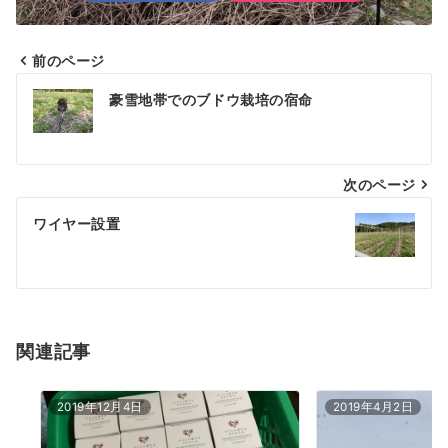
前のページ
投
豪雪地帯でのブドウ栽培の宿命
稿
ナ
次のページ
ビ
ゲ
ワイヤー設置
ー
シ
ョ
関連記事
ン
2019年12月4日
2019年4月2日