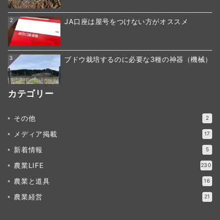
2
JA口座は屋号をつけない方がオススメ
3
ブドウ栽培するのに必要な3種の神器（機械）
カテゴリー
その他
2
メディア掲載
17
新着情報
5
農業LIFE
230
農業と道具
16
農業経営
21