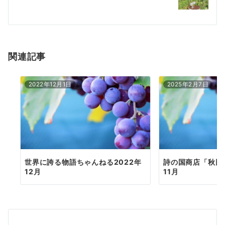
ナ
ビ
ゲ
ー
関連記事
シ
2022年12月1日
2025年2月7日
ョ
ン
世界に誇る物語ちゃんねる2022年
詩の国商店「秋田
12月
11月