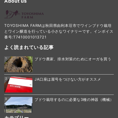
About us
TOYOSHIMA FARMは秋田県由利本荘市でワインブドウ栽培
とワイン醸造を行っている小さなワイナリーです。インボイス
番号:T7410001013721
よく読まれている記事
1
ブドウ農家、排水対策のためにオーガを買う
2
JA口座は屋号をつけない方がオススメ
3
ブドウ栽培するのに必要な3種の神器（機械）
カテゴリー